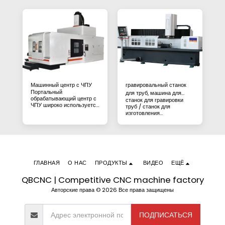
Машинный центр с ЧПУ
гравировальный станок
Портальный
для труб, машина для
обрабатывающий центр с
станок для гравировки
изготовления
ЧПУ широко используется
труб / станок для
керамических форм
в машиностроении и
изготовления
тяжелой промышленности.
керамических форм
максимальный размер
заготовки 1500X400 мм в
диаметре
ГЛАВНАЯ
О НАС
ПРОДУКТЫ
ВИДЕО
ЕЩЁ
QBCNC | Competitive CNC machine factory
Авторские права © 2026 Все права защищены
ПОДПИСАТЬСЯ