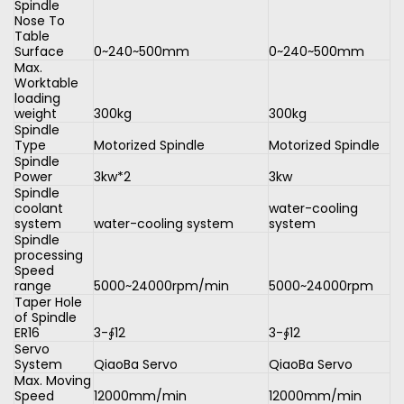
Spindle
Nose To
Table
Surface
0~240~500mm
0~240~500mm
Max.
Worktable
loading
weight
300kg
300kg
Spindle
Type
Motorized Spindle
Motorized Spindle
Spindle
Power
3kw*2
3kw
Spindle
coolant
water-cooling
system
water-cooling system
system
Spindle
processing
Speed
range
5000~24000rpm/min
5000~24000rpm
Taper Hole
of Spindle
ER16
3-∮12
3-∮12
Servo
System
QiaoBa Servo
QiaoBa Servo
Max. Moving
Speed
12000mm/min
12000mm/min