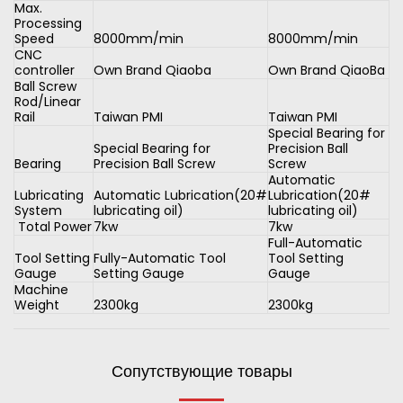
Max.
Processing
Speed
8000mm/min
8000mm/min
CNC
controller
Own Brand Qiaoba
Own Brand QiaoBa
Ball Screw
Rod/Linear
Rail
Taiwan PMI
Taiwan PMI
Special Bearing for
Special Bearing for
Precision Ball
Bearing
Precision Ball Screw
Screw
Automatic
Lubricating
Automatic Lubrication(20#
Lubrication(20#
System
lubricating oil)
lubricating oil)
Total Power
7kw
7kw
Full-Automatic
Tool Setting
Fully-Automatic Tool
Tool Setting
Gauge
Setting Gauge
Gauge
Machine
Weight
2300kg
2300kg
Сопутствующие товары