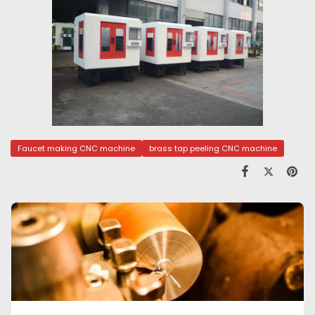
Faucet making CNC machine
brass tap peeling CNC machine